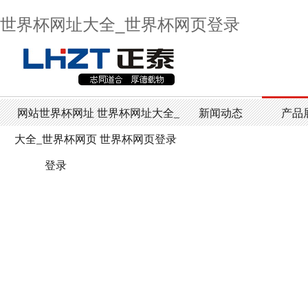
世界杯网址大全_世界杯网页登录
网站世界杯网址
世界杯网址大全_
新闻动态
产品
大全_世界杯网页
世界杯网页登录
登录