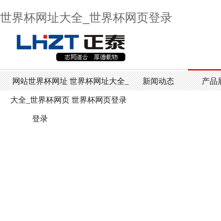
世界杯网址大全_世界杯网页登录
网站世界杯网址
世界杯网址大全_
新闻动态
产品
大全_世界杯网页
世界杯网页登录
登录