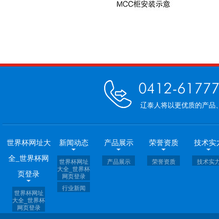
辽泰人将以更优质的产品
世界杯网址大
新闻动态
产品展示
荣誉资质
技术实
全_世界杯网
世界杯网址
产品展示
荣誉资质
技术实
大全_世界杯
页登录
网页登录
行业新闻
世界杯网址
大全_世界杯
网页登录