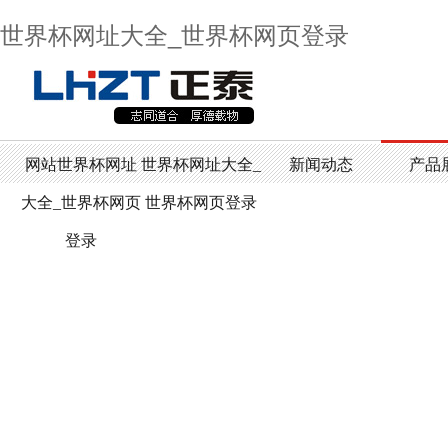
世界杯网址大全_世界杯网页登录
网站世界杯网址
世界杯网址大全_
新闻动态
产品
大全_世界杯网页
世界杯网页登录
登录