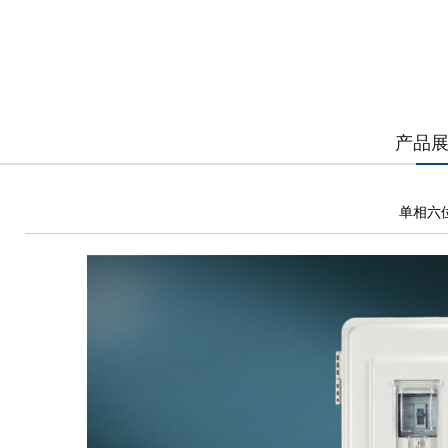
产品
单相六