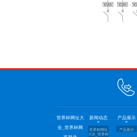
世界杯网址大
新闻动态
产品展示
全_世界杯网
世界杯网址
产品展示
大全_世界杯