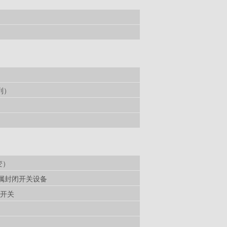
）
列）
变）
流金属封闭开关设备
属开关
）