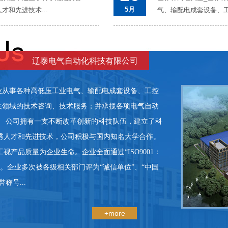
5月
和先进技术...
气、输配电成套设备、工控
辽泰电气自动化科技有限公司
业从事各种高低压工业电气、输配电成套设备、工控
相关领域的技术咨询、技术服务；并承揽各项电气自动
。 公司拥有一支不断改革创新的科技队伍，建立了科
秀人才和先进技术，公司积极与国内知名大学合作。
产品质量为企业生命。企业全面通过“ISO9001：
品认证。企业多次被各级相关部门评为“诚信单位”、“中国
称号...
+more